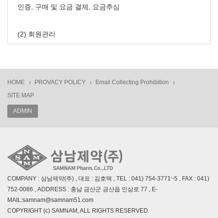
인증, 구매 및 요금 결제, 요금추심
(2) 회원관리
회원제 서비스 이용에 따른 본인확인, 개인식별, 불량회원의
부정이용 방지와 비인가 사용방지, 가입의사 확인, 가입 및 가
입횟수 제한, 만14세 미만 아동의 개인정보 수집 시 법정대리
HOME
PROVACY POLICY
Email Collecting Prohibition
인 동의여부 확인, 추후 법정대리인 본인확인, 분쟁조정을 위
SITE MAP
한 기록 보존, 불만처리 등 민원처리, 고지사항 전달
ADMIN
(3) 신규서비스 개발 및 마케팅, 광고
신규서비스(제품) 개발 및 특화, 인구통계학적 특성에 따른
서비스 제공 및 광고 게재, 접속빈도 파악, 회원의 서비스 이
용에 대한 통계, 이벤트 등 광고성 정보 전달
COMPANY : 삼남제약(주) , 대표 : 김호택 , TEL : 041) 754-3771~5 , FAX : 041)
752-0086 , ADDRESS : 충남 금산군 금산읍 인삼로 77 , E-
3.수집한 개인정보의 보유 및 이용기간
MAIL:samnam@samnam51.com
원칙적으로 개인정보 수집 및 이용목적이 달성된 후에는 해
COPYRIGHT (c) SAMNAM, ALL RIGHTS RESERVED.