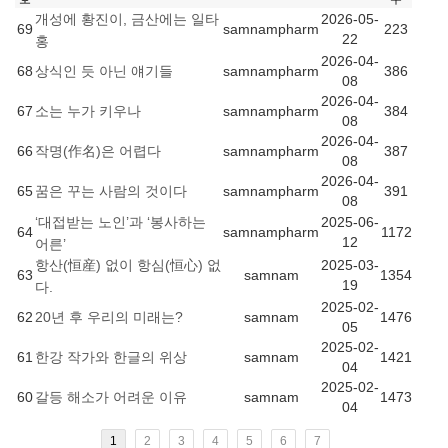
2026-05-
개성에 황진이, 금산에는 일타
69
samnampharm
223
22
홍
2026-04-
68
samnampharm
386
상식인 듯 아닌 얘기들
08
2026-04-
67
samnampharm
384
소는 누가 키우나
08
2026-04-
66
samnampharm
387
작명(作名)은 어렵다
08
2026-04-
65
samnampharm
391
꿈은 꾸는 사람의 것이다
08
2025-06-
‘대접받는 노인’과 ‘봉사하는
64
samnampharm
1172
12
어른’
2025-03-
항산(恒産) 없이 항심(恒心) 없
63
samnam
1354
19
다.
2025-02-
62
samnam
1476
20년 후 우리의 미래는?
05
2025-02-
61
samnam
1421
한강 작가와 한글의 위상
04
2025-02-
60
samnam
1473
갈등 해소가 어려운 이유
04
1
2
3
4
5
6
7